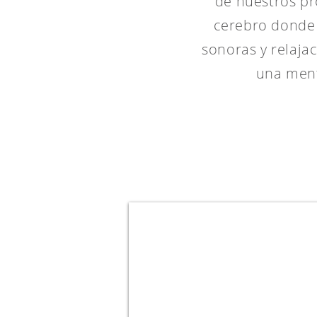
de nuestros pr
cerebro donde 
sonoras y relajac
una mente