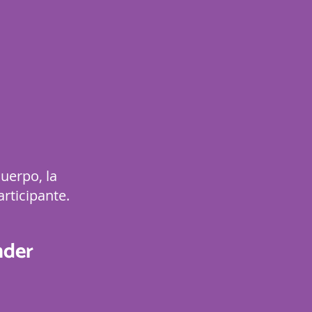
uerpo, la
articipante.
nder