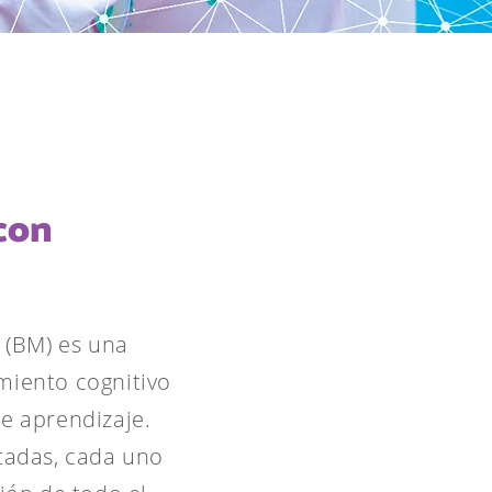
 con
 (BM) es una
miento cognitivo
de aprendizaje.
ntadas, cada uno